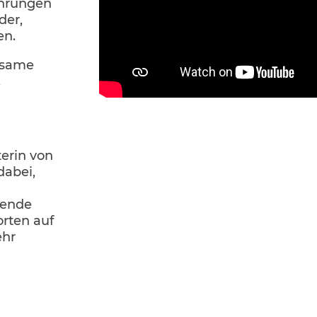
ahrungen
der,
en.
lsame
.
terin von
dabei,
mende
orten auf
ehr