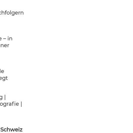
chfolgern
 – in
iner
le
egt
g |
ografie |
| Schweiz