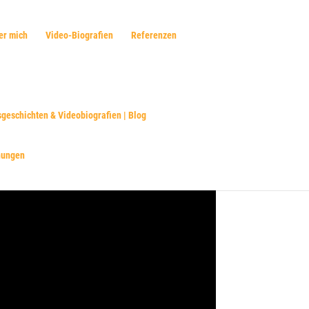
er mich
Video-Biografien
Referenzen
sgeschichten & Videobiografien | Blog
hungen