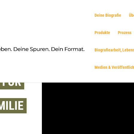
Deine Biografie
Üb
Produkte
Prozess
Biografiearbeit, Leben
Medien & Veröffentlic
 FÜR
ILIE