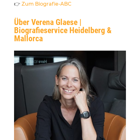
👉
Zum Biografie-ABC
Über Verena Glaese |
Biografieservice Heidelberg &
Mallorca